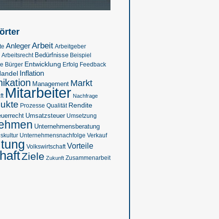
örter
Arbeit
Anleger
te
Arbeitgeber
Bedürfnisse
Beispiel
Arbeitsrecht
Entwicklung
se
Feedback
Bürger
Erfolg
Inflation
andel
kation
Markt
Management
Mitarbeiter
ft
Nachfrage
ukte
Rendite
Prozesse
Qualität
euerrecht
Umsatzsteuer
Umsetzung
nehmen
Unternehmensberatung
kultur
Verkauf
Unternehmensnachfolge
ltung
Vorteile
Volkswirtschaft
haft
Ziele
Zukunft
Zusammenarbeit