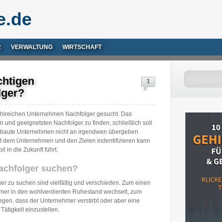
e.de
R
VERWALTUNG
WIRTSCHAFT
chtigen
1
lger?
zahlreichen Unternehmen Nachfolger gesucht. Das
en und geeignetsten Nachfolger zu finden, schließlich soll
gebaute Unternehmen nicht an irgendwen übergeben
t dem Unternehmen und den Zielen indentifizieren kann
 in die Zukunft führt.
achfolger suchen?
 zu suchen sind vielfältig und verschieden. Zum einen
hmer in den wohlverdienten Ruhestand wechselt, zum
egen, dass der Unternehmer verstirbt oder aber eine
Tätigkeit einzustellen.