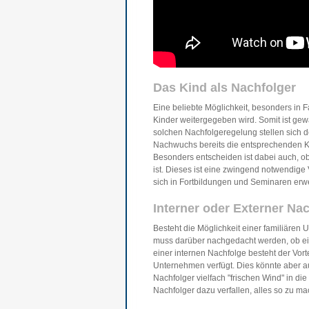
Das Kind als Nachfolger
Eine beliebte Möglichkeit, besonders in 
Kinder weitergegeben wird. Somit ist gewah
solchen Nachfolgeregelung stellen sich 
Nachwuchs bereits die entsprechenden 
Besonders entscheiden ist dabei auch, o
ist. Dieses ist eine zwingend notwendi
sich in Fortbildungen und Seminaren erwe
Interner oder Externer Na
Besteht die Möglichkeit einer familiäre
muss darüber nachgedacht werden, ob eine
einer internen Nachfolge besteht der Vort
Unternehmen verfügt. Dies könnte aber a
Nachfolger vielfach "frischen Wind" in die
Nachfolger dazu verfallen, alles so zu ma