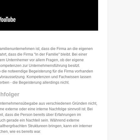
Familienunternehmen ist, dass die Firma an die eigenen
rt, dass die Firma "in der Familie" bleibt. Bei einer
dem Unternhemer vor allem Fragen, ob der eigene
Kompetenzen zur Unternehmensführung besitzt.
b die notwendige Begeisterung für die Firma vorhanden
ge Voraussetzung. Kompetenzen und Fachwissen lassen
rben - die Begeisterung allerdings nicht.
chfolger
n Unternehmensübegabe aus verschiedenen Gründen nicht,
 externe oder eine interne Nachfolge sinnvoll ist. Bei
eil, dass die Person bereits über Erfahrungen im
uch gerade ein Nachteil sein. Während externe
 althergrbachten Struktureen bringen, kann ein interner
chen, wie es bereits war.