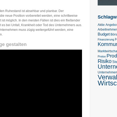
n den Ruhestand ist absehbar und planbar. Der
ie neue Position vorbereitet werden, eine schrittweise
Schlagw
ist möglich. In den meisten Fällen ist dies ein fließender
Aktie
Angebo
 es bei Unfall, Krankheit oder Tod des Unternehmers aus.
Arbeitnehmer
 Unternehmen muss zügig weitergeführt werden, eine
Budget
Bör
n.
H
Finanzierung
Kommuni
e gestalten
Marktwirtscha
Prod
Preise
Risiko
St
Unter
Unternehmens
Verwa
Wirtsc