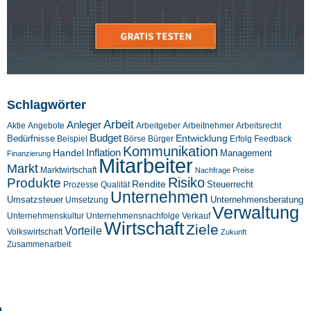
Schlagwörter
Arbeit
Anleger
Aktie
Angebote
Arbeitgeber
Arbeitnehmer
Arbeitsrecht
Budget
Entwicklung
Bedürfnisse
Beispiel
Börse
Feedback
Bürger
Erfolg
Kommunikation
Inflation
Handel
Management
Finanzierung
Mitarbeiter
Markt
Marktwirtschaft
Nachfrage
Preise
Risiko
Produkte
Rendite
Steuerrecht
Prozesse
Qualität
Unternehmen
Umsatzsteuer
Unternehmensberatung
Umsetzung
Verwaltung
Unternehmenskultur
Verkauf
Unternehmensnachfolge
Wirtschaft
Ziele
Vorteile
Volkswirtschaft
Zukunft
Zusammenarbeit