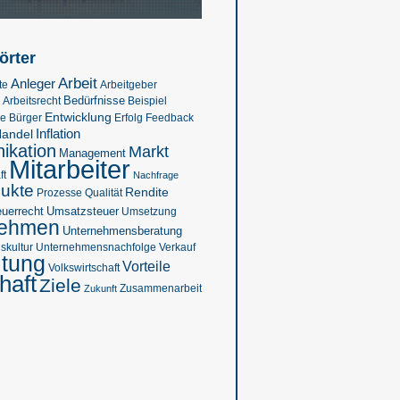
örter
Arbeit
Anleger
te
Arbeitgeber
Bedürfnisse
Beispiel
Arbeitsrecht
Entwicklung
se
Feedback
Bürger
Erfolg
Inflation
andel
kation
Markt
Management
Mitarbeiter
ft
Nachfrage
ukte
Rendite
Prozesse
Qualität
euerrecht
Umsatzsteuer
Umsetzung
nehmen
Unternehmensberatung
kultur
Verkauf
Unternehmensnachfolge
ltung
Vorteile
Volkswirtschaft
haft
Ziele
Zukunft
Zusammenarbeit