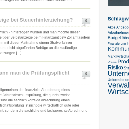
insteiger im Börsehandel ihr Glück versuchen.
Schlagw
eige bei Steuerhinterziehung?
0
Aktie
Angebo
ntlich - hinterzogen wurden und man möchte diesen
Arbeitnehmer
Budget
eit der Selbstanzeige beim Finanzamt bzw Zollamt (sofern
Bör
ann mit dieser Maßnahme einem Strafverfahren
H
Finanzierung
Kommuni
 und nicht abgeführten Beträge an die zuständige
setzungen […]
Marktwirtscha
Prod
Preise
Risiko
St
Unter
ann man die Prüfungspflicht
0
Unternehmens
Verwa
Wirtsc
allgemeinen die finanzielle Abrechnung eines
 Jahresabschlussprüfung, die quartalsweise
und die sachlich korrekte Abrechnung eines
haftsprüfung ist nicht die wirtschaftlich gute oder
t, sondern die sachliche und fachgerechte Abrechnung