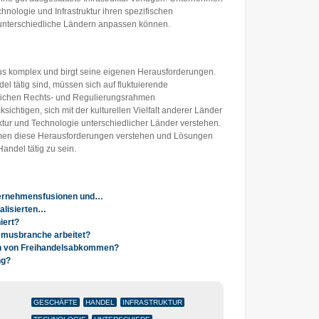
hnologie und Infrastruktur ihren spezifischen
unterschiedliche Ländern anpassen können.
aus komplex und birgt seine eigenen Herausforderungen.
l tätig sind, müssen sich auf fluktuierende
dlichen Rechts- und Regulierungsrahmen
sichtigen, sich mit der kulturellen Vielfalt anderer Länder
uktur und Technologie unterschiedlicher Länder verstehen.
ehmen diese Herausforderungen verstehen und Lösungen
Handel tätig zu sein.
ternehmensfusionen und…
balisierten…
iert?
ismusbranche arbeitet?
ken von Freihandelsabkommen?
ng?
GESCHÄFTE
HANDEL
INFRASTRUKTUR