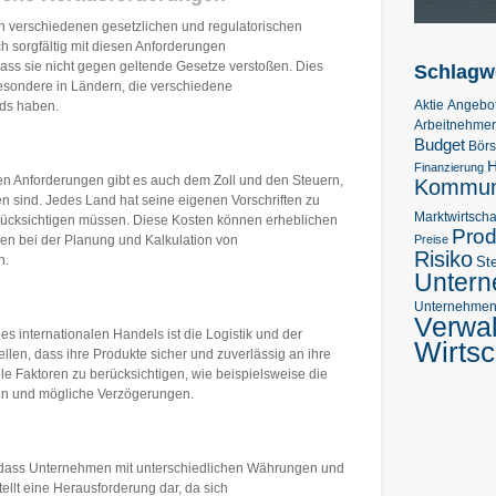
len verschiedenen gesetzlichen und regulatorischen
 sorgfältig mit diesen Anforderungen
ass sie nicht gegen geltende Gesetze verstoßen. Dies
Schlagw
besondere in Ländern, die verschiedene
Aktie
Angebo
ds haben.
Arbeitnehmer
Budget
Bör
H
Finanzierung
en Anforderungen gibt es auch dem Zoll und den Steuern,
Kommuni
en sind. Jedes Land hat seine eigenen Vorschriften zu
Marktwirtscha
rücksichtigen müssen. Diese Kosten können erheblichen
Prod
Preise
en bei der Planung und Kalkulation von
Risiko
n.
St
Unter
Unternehmens
Verwa
es internationalen Handels ist die Logistik und der
Wirtsc
len, dass ihre Produkte sicher und zuverlässig an ihre
ele Faktoren zu berücksichtigen, wie beispielsweise die
gen und mögliche Verzögerungen.
u, dass Unternehmen mit unterschiedlichen Währungen und
lt eine Herausforderung dar, da sich