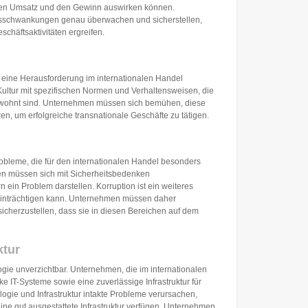
en Umsatz und den Gewinn auswirken können.
schwankungen genau überwachen und sicherstellen,
häftsaktivitäten ergreifen.
s eine Herausforderung im internationalen Handel
Kultur mit spezifischen Normen und Verhaltensweisen, die
wohnt sind. Unternehmen müssen sich bemühen, diese
en, um erfolgreiche transnationale Geschäfte zu tätigen.
robleme, die für den internationalen Handel besonders
n müssen sich mit Sicherheitsbedenken
 ein Problem darstellen. Korruption ist ein weiteres
inträchtigen kann. Unternehmen müssen daher
icherzustellen, dass sie in diesen Bereichen auf dem
ktur
ogie unverzichtbar. Unternehmen, die im internationalen
ke IT-Systeme sowie eine zuverlässige Infrastruktur für
logie und Infrastruktur intakte Probleme verursachen,
ine gut ausgestattete Infrastruktur verfügen. Unternehmen