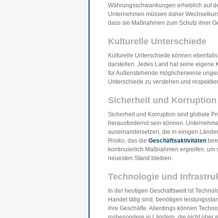
Währungsschwankungen erheblich auf d
Unternehmen müssen daher Wechselkurs
dass sie Maßnahmen zum Schutz ihrer Gesc
Kulturelle Unterschiede
Kulturelle Unterschiede können ebenfall
darstellen. Jedes Land hat seine eigene 
für Außenstehende möglicherweise unge
Unterschiede zu verstehen und respektier
Sicherheit und Korruption
Sicherheit und Korruption sind globale P
herausfordernd sein können. Unternehme
auseinandersetzen, die in einigen Ländern
Risiko, das die
Geschäftsaktivitäten
bee
kontinuierlich Maßnahmen ergreifen, um s
neuesten Stand bleiben.
Technologie und Infrastru
In der heutigen Geschäftswelt ist Technol
Handel tätig sind, benötigen leistungsstar
ihre Geschäfte. Allerdings können Techno
insbesondere in Ländern, die nicht über e