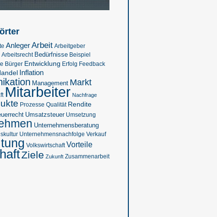
örter
Arbeit
Anleger
te
Arbeitgeber
Bedürfnisse
Beispiel
Arbeitsrecht
Entwicklung
se
Feedback
Bürger
Erfolg
Inflation
andel
kation
Markt
Management
Mitarbeiter
ft
Nachfrage
ukte
Rendite
Prozesse
Qualität
euerrecht
Umsatzsteuer
Umsetzung
nehmen
Unternehmensberatung
kultur
Verkauf
Unternehmensnachfolge
ltung
Vorteile
Volkswirtschaft
haft
Ziele
Zukunft
Zusammenarbeit