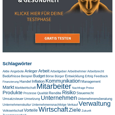
Schlagwörter
Arbeit
Anleger
Aktie
Angebote
Arbeitgeber
Arbeitnehmer
Arbeitsrecht
Budget
Entwicklung
Bedürfnisse
Beispiel
Börse
Feedback
Bürger
Erfolg
Kommunikation
Inflation
Handel
Management
Finanzierung
Mitarbeiter
Markt
Marktwirtschaft
Nachfrage
Preise
Risiko
Produkte
Rendite
Steuerrecht
Prozesse
Qualität
Unternehmen
Umsatzsteuer
Unternehmensberatung
Umsetzung
Verwaltung
Unternehmenskultur
Verkauf
Unternehmensnachfolge
Wirtschaft
Ziele
Vorteile
Volkswirtschaft
Zukunft