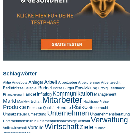
Schlagwörter
Arbeit
Anleger
Aktie
Angebote
Arbeitgeber
Arbeitnehmer
Arbeitsrecht
Budget
Entwicklung
Bedürfnisse
Beispiel
Börse
Feedback
Bürger
Erfolg
Kommunikation
Inflation
Handel
Management
Finanzierung
Mitarbeiter
Markt
Marktwirtschaft
Nachfrage
Preise
Risiko
Produkte
Rendite
Steuerrecht
Prozesse
Qualität
Unternehmen
Umsatzsteuer
Unternehmensberatung
Umsetzung
Verwaltung
Unternehmenskultur
Verkauf
Unternehmensnachfolge
Wirtschaft
Ziele
Vorteile
Volkswirtschaft
Zukunft