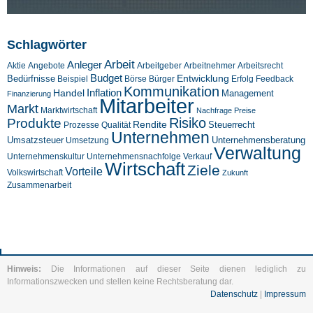
Schlagwörter
Arbeit
Anleger
Aktie
Angebote
Arbeitgeber
Arbeitnehmer
Arbeitsrecht
Budget
Entwicklung
Bedürfnisse
Beispiel
Börse
Feedback
Bürger
Erfolg
Kommunikation
Inflation
Handel
Management
Finanzierung
Mitarbeiter
Markt
Marktwirtschaft
Nachfrage
Preise
Risiko
Produkte
Rendite
Steuerrecht
Prozesse
Qualität
Unternehmen
Umsatzsteuer
Unternehmensberatung
Umsetzung
Verwaltung
Unternehmenskultur
Verkauf
Unternehmensnachfolge
Wirtschaft
Ziele
Vorteile
Volkswirtschaft
Zukunft
Zusammenarbeit
Hinweis:
Die Informationen auf dieser Seite dienen lediglich zu
Informationszwecken und stellen keine Rechtsberatung dar.
Datenschutz
|
Impressum