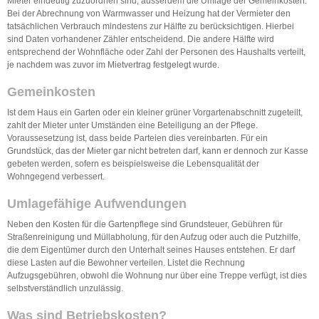
Mieter eindeutig zuzuordnen sind, ausserdem die Umlage der Gemeinkosten.
Bei der Abrechnung von Warmwasser und Heizung hat der Vermieter den
tatsächlichen Verbrauch mindestens zur Hälfte zu berücksichtigen. Hierbei
sind Daten vorhandener Zähler entscheidend. Die andere Hälfte wird
entsprechend der Wohnfläche oder Zahl der Personen des Haushalts verteilt,
je nachdem was zuvor im Mietvertrag festgelegt wurde.
Gemeinkosten
Ist dem Haus ein Garten oder ein kleiner grüner Vorgartenabschnitt zugeteilt,
zahlt der Mieter unter Umständen eine Beteiligung an der Pflege.
Voraussesetzung ist, dass beide Parteien dies vereinbarten. Für ein
Grundstück, das der Mieter gar nicht betreten darf, kann er dennoch zur Kasse
gebeten werden, sofern es beispielsweise die Lebensqualität der
Wohngegend verbessert.
Umlagefähige Aufwendungen
Neben den Kosten für die Gartenpflege sind Grundsteuer, Gebühren für
Straßenreinigung und Müllabholung, für den Aufzug oder auch die Putzhilfe,
die dem Eigentümer durch den Unterhalt seines Hauses entstehen. Er darf
diese Lasten auf die Bewohner verteilen. Listet die Rechnung
Aufzugsgebühren, obwohl die Wohnung nur über eine Treppe verfügt, ist dies
selbstverständlich unzulässig.
Was sind Betriebskosten?