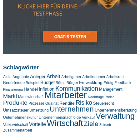
Schlagwörter
Arbeit
Anleger
Aktie
Angebote
Arbeitgeber
Arbeitnehmer
Arbeitsrecht
Budget
Entwicklung
Bedürfnisse
Beispiel
Börse
Feedback
Bürger
Erfolg
Kommunikation
Inflation
Handel
Management
Finanzierung
Mitarbeiter
Markt
Marktwirtschaft
Nachfrage
Preise
Risiko
Produkte
Rendite
Steuerrecht
Prozesse
Qualität
Unternehmen
Umsatzsteuer
Unternehmensberatung
Umsetzung
Verwaltung
Unternehmenskultur
Verkauf
Unternehmensnachfolge
Wirtschaft
Ziele
Vorteile
Volkswirtschaft
Zukunft
Zusammenarbeit