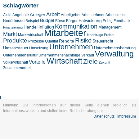
Schlagwörter
Arbeit
Anleger
Aktie
Angebote
Arbeitgeber
Arbeitnehmer
Arbeitsrecht
Budget
Entwicklung
Bedürfnisse
Beispiel
Börse
Feedback
Bürger
Erfolg
Kommunikation
Inflation
Handel
Management
Finanzierung
Mitarbeiter
Markt
Marktwirtschaft
Nachfrage
Preise
Risiko
Produkte
Rendite
Steuerrecht
Prozesse
Qualität
Unternehmen
Umsatzsteuer
Unternehmensberatung
Umsetzung
Verwaltung
Unternehmenskultur
Verkauf
Unternehmensnachfolge
Wirtschaft
Ziele
Vorteile
Volkswirtschaft
Zukunft
Zusammenarbeit
Hinweis:
Die Informationen auf dieser Seite dienen lediglich zu
Informationszwecken und stellen keine Rechtsberatung dar.
Datenschutz
|
Impressum