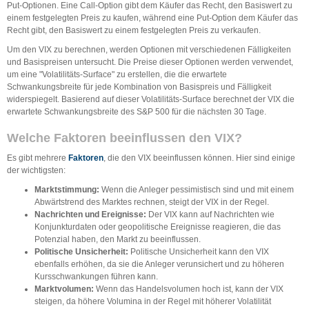
Put-Optionen. Eine Call-Option gibt dem Käufer das Recht, den Basiswert zu
einem festgelegten Preis zu kaufen, während eine Put-Option dem Käufer das
Recht gibt, den Basiswert zu einem festgelegten Preis zu verkaufen.
Um den VIX zu berechnen, werden Optionen mit verschiedenen Fälligkeiten
und Basispreisen untersucht. Die Preise dieser Optionen werden verwendet,
um eine "Volatilitäts-Surface" zu erstellen, die die erwartete
Schwankungsbreite für jede Kombination von Basispreis und Fälligkeit
widerspiegelt. Basierend auf dieser Volatilitäts-Surface berechnet der VIX die
erwartete Schwankungsbreite des S&P 500 für die nächsten 30 Tage.
Welche Faktoren beeinflussen den VIX?
Es gibt mehrere
Faktoren
, die den VIX beeinflussen können. Hier sind einige
der wichtigsten:
Marktstimmung:
Wenn die Anleger pessimistisch sind und mit einem
Abwärtstrend des Marktes rechnen, steigt der VIX in der Regel.
Nachrichten und Ereignisse:
Der VIX kann auf Nachrichten wie
Konjunkturdaten oder geopolitische Ereignisse reagieren, die das
Potenzial haben, den Markt zu beeinflussen.
Politische Unsicherheit:
Politische Unsicherheit kann den VIX
ebenfalls erhöhen, da sie die Anleger verunsichert und zu höheren
Kursschwankungen führen kann.
Marktvolumen:
Wenn das Handelsvolumen hoch ist, kann der VIX
steigen, da höhere Volumina in der Regel mit höherer Volatilität