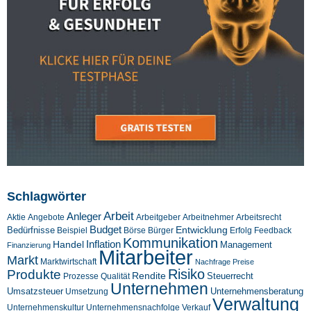
Schlagwörter
Arbeit
Anleger
Aktie
Angebote
Arbeitgeber
Arbeitnehmer
Arbeitsrecht
Budget
Entwicklung
Bedürfnisse
Beispiel
Börse
Feedback
Bürger
Erfolg
Kommunikation
Inflation
Handel
Management
Finanzierung
Mitarbeiter
Markt
Marktwirtschaft
Nachfrage
Preise
Risiko
Produkte
Rendite
Steuerrecht
Prozesse
Qualität
Unternehmen
Umsatzsteuer
Unternehmensberatung
Umsetzung
Verwaltung
Unternehmenskultur
Verkauf
Unternehmensnachfolge