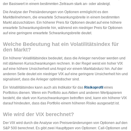
der Basiswert in einem bestimmten Zeitraum stark an- oder absteigt.
Die Analyse der Preisänderungen von Optionen ermöglicht es den
Marktteilnehmern, die erwartete Schwankungsbreite in einem bestimmten
Markt abzuschätzen. Ein höherer Preis für Optionen deutet auf eine höhere
erwartete Schwankungsbreite hin, während ein niedriger Preis für Optionen
auf eine geringere erwartete Schwankungsbreite deutet.
Welche Bedeutung hat ein Volatilitätsindex für
den Markt?
Ein höherer Volatilitätsindex bedeutet, dass die Anleger nervöser werden und
mit stärkeren Kursschwankungen rechnen. In der Regel weist ein hoher VIX
auf eine höhere Unsicherheit und Angst vor einem Marktabsturz hin. Auf der
anderen Seite deutet ein niedriger VIX auf eine geringere Unsicherheit hin und
signalisiert, dass die Anleger optimistischer sind.
Ein Volatilitätsindex kann auch als Indikator für das
Risikoprofil
eines
Portfolios dienen. Wenn ein Portfolio aus Aktien und anderen Wertpapieren
besteht, die stark von Kursschwankungen betroffen sind, kann ein höherer VIX
darauf hindeuten, dass das Portfolio einem höheren Risiko ausgesetzt ist.
Wie wird der VIX berechnet?
Der VIX wird durch die Analyse von Preisveränderungen von Optionen auf den
S&P 500 berechnet. Es gibt zwei Haupttypen von Optionen: Call-Optionen und