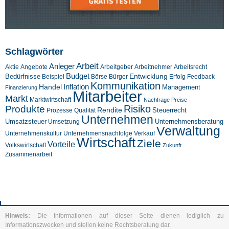
Schlagwörter
Arbeit
Anleger
Aktie
Angebote
Arbeitgeber
Arbeitnehmer
Arbeitsrecht
Budget
Entwicklung
Bedürfnisse
Beispiel
Börse
Feedback
Bürger
Erfolg
Kommunikation
Inflation
Handel
Management
Finanzierung
Mitarbeiter
Markt
Marktwirtschaft
Nachfrage
Preise
Risiko
Produkte
Rendite
Steuerrecht
Prozesse
Qualität
Unternehmen
Umsatzsteuer
Unternehmensberatung
Umsetzung
Verwaltung
Unternehmenskultur
Verkauf
Unternehmensnachfolge
Wirtschaft
Ziele
Vorteile
Volkswirtschaft
Zukunft
Zusammenarbeit
Hinweis:
Die Informationen auf dieser Seite dienen lediglich zu
Informationszwecken und stellen keine Rechtsberatung dar.