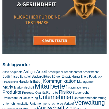
Schlagwörter
Arbeit
Anleger
Aktie
Angebote
Arbeitgeber
Arbeitnehmer
Arbeitsrecht
Budget
Entwicklung
Bedürfnisse
Beispiel
Börse
Feedback
Bürger
Erfolg
Kommunikation
Inflation
Handel
Management
Finanzierung
Mitarbeiter
Markt
Marktwirtschaft
Nachfrage
Preise
Risiko
Produkte
Rendite
Steuerrecht
Prozesse
Qualität
Unternehmen
Umsatzsteuer
Unternehmensberatung
Umsetzung
Verwaltung
Unternehmenskultur
Verkauf
Unternehmensnachfolge
Wirtschaft
Ziele
Vorteile