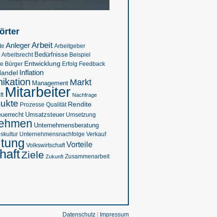
örter
Arbeit
Anleger
te
Arbeitgeber
Bedürfnisse
Beispiel
Arbeitsrecht
Entwicklung
se
Feedback
Bürger
Erfolg
Inflation
andel
kation
Markt
Management
Mitarbeiter
ft
Nachfrage
ukte
Rendite
Prozesse
Qualität
euerrecht
Umsatzsteuer
Umsetzung
nehmen
Unternehmensberatung
kultur
Verkauf
Unternehmensnachfolge
ltung
Vorteile
Volkswirtschaft
haft
Ziele
Zukunft
Zusammenarbeit
Datenschutz
|
Impressum