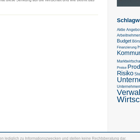
t diese Senkung auf die Wirtschaft und wie betrifft das
Schlagw
Aktie
Angebo
Arbeitnehmer
Budget
Bör
H
Finanzierung
Kommuni
Marktwirtscha
Prod
Preise
Risiko
St
Unter
Unternehmens
Verwa
Wirtsc
en lediglich zu Informationszwecken und stellen keine Rechtsberatung dar.