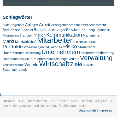
Schlagwörter
Arbeit
Anleger
Aktie
Angebote
Arbeitgeber
Arbeitnehmer
Arbeitsrecht
Budget
Entwicklung
Bedürfnisse
Beispiel
Börse
Feedback
Bürger
Erfolg
Kommunikation
Inflation
Handel
Management
Finanzierung
Mitarbeiter
Markt
Marktwirtschaft
Nachfrage
Preise
Risiko
Produkte
Rendite
Steuerrecht
Prozesse
Qualität
Unternehmen
Umsatzsteuer
Unternehmensberatung
Umsetzung
Verwaltung
Unternehmenskultur
Verkauf
Unternehmensnachfolge
Wirtschaft
Ziele
Vorteile
Volkswirtschaft
Zukunft
Zusammenarbeit
Hinweis:
Die Informationen auf dieser Seite dienen lediglich zu
Informationszwecken und stellen keine Rechtsberatung dar.
Datenschutz
|
Impressum