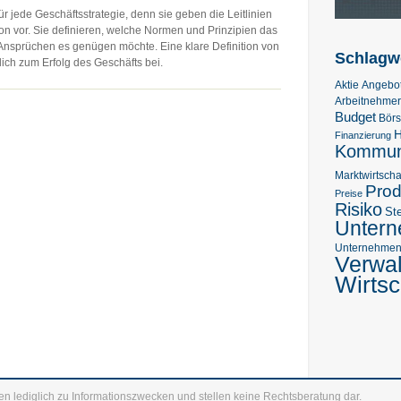
 jede Geschäftsstrategie, denn sie geben die Leitlinien
n vor. Sie definieren, welche Normen und Prinzipien das
nsprüchen es genügen möchte. Eine klare Definition von
Schlagw
ch zum Erfolg des Geschäfts bei.
Aktie
Angebo
Arbeitnehmer
Budget
Bör
H
Finanzierung
Kommuni
Marktwirtscha
Prod
Preise
Risiko
St
Unter
Unternehmens
Verwa
Wirtsc
en lediglich zu Informationszwecken und stellen keine Rechtsberatung dar.