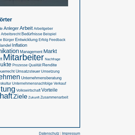
örter
Arbeit
Anleger
te
Arbeitgeber
Bedürfnisse
Beispiel
Arbeitsrecht
Entwicklung
se
Feedback
Bürger
Erfolg
Inflation
andel
kation
Markt
Management
Mitarbeiter
ft
Nachfrage
ukte
Rendite
Prozesse
Qualität
euerrecht
Umsatzsteuer
Umsetzung
nehmen
Unternehmensberatung
kultur
Verkauf
Unternehmensnachfolge
ltung
Vorteile
Volkswirtschaft
haft
Ziele
Zukunft
Zusammenarbeit
Datenschutz
|
Impressum