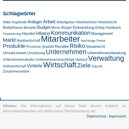
Schlagwörter
Arbeit
Anleger
Aktie
Angebote
Arbeitgeber
Arbeitnehmer
Arbeitsrecht
Budget
Entwicklung
Bedürfnisse
Beispiel
Börse
Feedback
Bürger
Erfolg
Kommunikation
Inflation
Handel
Management
Finanzierung
Mitarbeiter
Markt
Marktwirtschaft
Nachfrage
Preise
Risiko
Produkte
Rendite
Steuerrecht
Prozesse
Qualität
Unternehmen
Umsatzsteuer
Unternehmensberatung
Umsetzung
Verwaltung
Unternehmenskultur
Verkauf
Unternehmensnachfolge
Wirtschaft
Ziele
Vorteile
Volkswirtschaft
Zukunft
Zusammenarbeit
Hinweis:
Die Informationen auf dieser Seite dienen lediglich zu
Informationszwecken und stellen keine Rechtsberatung dar.
Datenschutz
|
Impressum