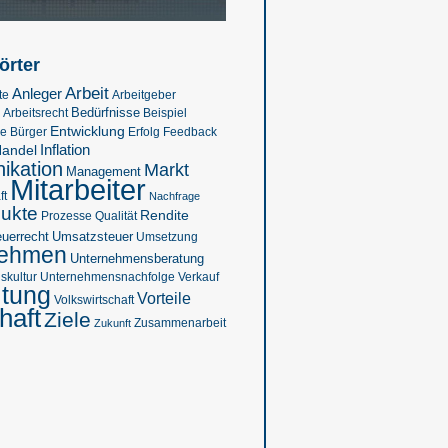
örter
Arbeit
Anleger
te
Arbeitgeber
Bedürfnisse
Beispiel
Arbeitsrecht
Entwicklung
se
Feedback
Bürger
Erfolg
Inflation
andel
kation
Markt
Management
Mitarbeiter
ft
Nachfrage
ukte
Rendite
Prozesse
Qualität
euerrecht
Umsatzsteuer
Umsetzung
nehmen
Unternehmensberatung
kultur
Verkauf
Unternehmensnachfolge
ltung
Vorteile
Volkswirtschaft
haft
Ziele
Zukunft
Zusammenarbeit