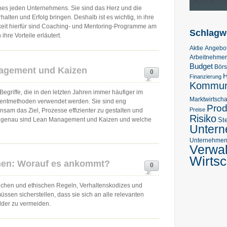
eines jeden Unternehmens. Sie sind das Herz und die
lten und Erfolg bringen. Deshalb ist es wichtig, in ihre
hkeit hierfür sind Coaching- und Mentoring-Programme am
Schlagw
ihre Vorteile erläutert.
Aktie
Angebo
Arbeitnehmer
Budget
Bör
nagement und Kaizen
0
H
Finanzierung
Kommuni
riffe, die in den letzten Jahren immer häufiger im
Marktwirtscha
tmethoden verwendet werden. Sie sind eng
Prod
Preise
am das Ziel, Prozesse effizienter zu gestalten und
Risiko
St
 genau sind Lean Management und Kaizen und welche
Unter
Unternehmens
Verwa
Wirtsc
men: Worauf es ankommt?
0
lichen und ethischen Regeln, Verhaltenskodizes und
sen sicherstellen, dass sie sich an alle relevanten
lder zu vermeiden.