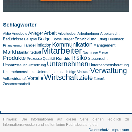
Schlagwörter
Arbeit
Anleger
Aktie
Angebote
Arbeitgeber
Arbeitnehmer
Arbeitsrecht
Budget
Entwicklung
Bedürfnisse
Beispiel
Börse
Feedback
Bürger
Erfolg
Kommunikation
Inflation
Handel
Management
Finanzierung
Mitarbeiter
Markt
Marktwirtschaft
Nachfrage
Preise
Risiko
Produkte
Rendite
Steuerrecht
Prozesse
Qualität
Unternehmen
Umsatzsteuer
Unternehmensberatung
Umsetzung
Verwaltung
Unternehmenskultur
Verkauf
Unternehmensnachfolge
Wirtschaft
Ziele
Vorteile
Volkswirtschaft
Zukunft
Zusammenarbeit
Hinweis:
Die Informationen auf dieser Seite dienen lediglich zu
Informationszwecken und stellen keine Rechtsberatung dar.
Datenschutz
|
Impressum