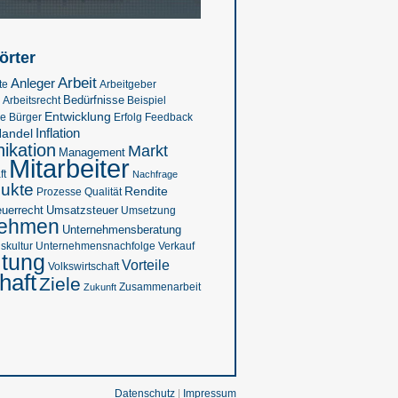
örter
Arbeit
Anleger
te
Arbeitgeber
Bedürfnisse
Beispiel
Arbeitsrecht
Entwicklung
se
Feedback
Bürger
Erfolg
Inflation
andel
kation
Markt
Management
Mitarbeiter
ft
Nachfrage
ukte
Rendite
Prozesse
Qualität
euerrecht
Umsatzsteuer
Umsetzung
nehmen
Unternehmensberatung
kultur
Verkauf
Unternehmensnachfolge
ltung
Vorteile
Volkswirtschaft
haft
Ziele
Zukunft
Zusammenarbeit
Datenschutz
|
Impressum