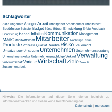
Schlagwörter
Arbeit
Anleger
Aktie
Angebote
Arbeitgeber
Arbeitnehmer
Arbeitsrecht
Budget
Entwicklung
Bedürfnisse
Beispiel
Börse
Feedback
Bürger
Erfolg
Kommunikation
Inflation
Handel
Management
Finanzierung
Mitarbeiter
Markt
Marktwirtschaft
Nachfrage
Preise
Risiko
Produkte
Rendite
Steuerrecht
Prozesse
Qualität
Unternehmen
Umsatzsteuer
Unternehmensberatung
Umsetzung
Verwaltung
Unternehmenskultur
Verkauf
Unternehmensnachfolge
Wirtschaft
Ziele
Vorteile
Volkswirtschaft
Zukunft
Zusammenarbeit
Hinweis:
Die Informationen auf dieser Seite dienen lediglich zu
Informationszwecken und stellen keine Rechtsberatung dar.
Datenschutz
|
Impressum