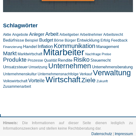
Schlagwörter
Arbeit
Anleger
Aktie
Angebote
Arbeitgeber
Arbeitnehmer
Arbeitsrecht
Budget
Entwicklung
Bedürfnisse
Beispiel
Börse
Feedback
Bürger
Erfolg
Kommunikation
Inflation
Handel
Management
Finanzierung
Mitarbeiter
Markt
Marktwirtschaft
Nachfrage
Preise
Risiko
Produkte
Rendite
Steuerrecht
Prozesse
Qualität
Unternehmen
Umsatzsteuer
Unternehmensberatung
Umsetzung
Verwaltung
Unternehmenskultur
Verkauf
Unternehmensnachfolge
Wirtschaft
Ziele
Vorteile
Volkswirtschaft
Zukunft
Zusammenarbeit
Hinweis:
Die Informationen auf dieser Seite dienen lediglich zu
Informationszwecken und stellen keine Rechtsberatung dar.
Datenschutz
|
Impressum