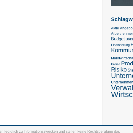
Schlagw
Aktie
Angebo
Arbeitnehmer
Budget
Bör
H
Finanzierung
Kommuni
Marktwirtscha
Prod
Preise
Risiko
St
Unter
Unternehmens
Verwa
Wirtsc
en lediglich zu Informationszwecken und stellen keine Rechtsberatung dar.