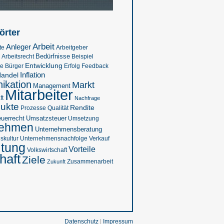
örter
Arbeit
Anleger
te
Arbeitgeber
Bedürfnisse
Beispiel
Arbeitsrecht
Entwicklung
se
Feedback
Bürger
Erfolg
Inflation
andel
kation
Markt
Management
Mitarbeiter
ft
Nachfrage
ukte
Rendite
Prozesse
Qualität
euerrecht
Umsatzsteuer
Umsetzung
nehmen
Unternehmensberatung
kultur
Verkauf
Unternehmensnachfolge
ltung
Vorteile
Volkswirtschaft
haft
Ziele
Zukunft
Zusammenarbeit
Datenschutz
|
Impressum