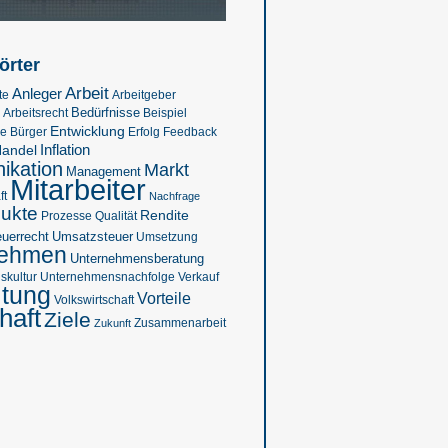
örter
Arbeit
Anleger
te
Arbeitgeber
Bedürfnisse
Beispiel
Arbeitsrecht
Entwicklung
se
Feedback
Bürger
Erfolg
Inflation
andel
kation
Markt
Management
Mitarbeiter
ft
Nachfrage
ukte
Rendite
Prozesse
Qualität
euerrecht
Umsatzsteuer
Umsetzung
nehmen
Unternehmensberatung
kultur
Verkauf
Unternehmensnachfolge
ltung
Vorteile
Volkswirtschaft
haft
Ziele
Zukunft
Zusammenarbeit