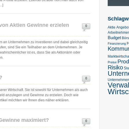
e Profite erzielen. Ebenso oft aber hört man auch von
[…]
Schlagw
von Aktien Gewinne erzielen
0
Aktie
Angebo
Arbeitnehmer
Budget
Bör
 um an Unternehmen zu investieren und dabei gleichzeitig
H
Finanzierung
ufen, sind Sie ein Teilhaber an dem Unternehmen. Je
Kommuni
ahrscheinlicher ist es, dass Sie als Aktionärin oder
Marktwirtscha
en.
Prod
Preise
Risiko
St
Unter
?
0
Unternehmens
Verwa
Wirtsc
serer Wirtschaft. Sie ist sowohl für Unternehmen als auch
m Geld anzulegen und Gewinne zu erzielen. Doch wie
rtikel möchten wir Ihnen dies näher erklären.
 Gewinne maximiert?
0